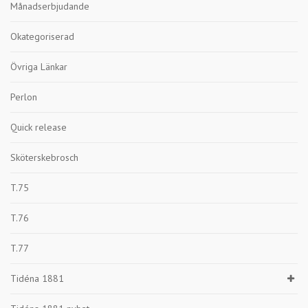
Månadserbjudande
Okategoriserad
Övriga Länkar
Perlon
Quick release
Sköterskebrosch
T.75
T.76
T.77
Tidéna 1881