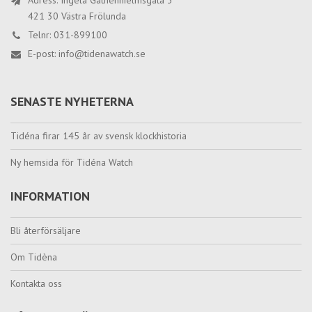
Adress: Ingela Gathenhielmsgata 3
421 30 Västra Frölunda
Telnr: 031-899100
E-post:
info@tidenawatch.se
SENASTE NYHETERNA
Tidéna firar 145 år av svensk klockhistoria
Ny hemsida för Tidéna Watch
INFORMATION
Bli återförsäljare
Om Tidèna
Kontakta oss