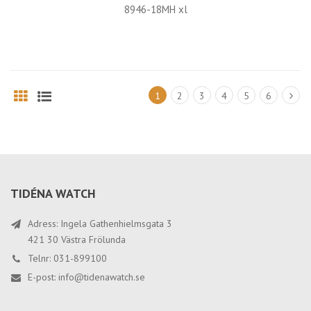
8946-18MH xl
1
2
3
4
5
6
Grid
List
TIDÉNA WATCH
Adress: Ingela Gathenhielmsgata 3
421 30 Västra Frölunda
Telnr: 031-899100
E-post:
info@tidenawatch.se