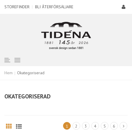
STOREFINDER
|
BLI ÅTERFÖRSÄLJARE
Hem
Okategoriserad
OKATEGORISERAD
1
2
3
4
5
6