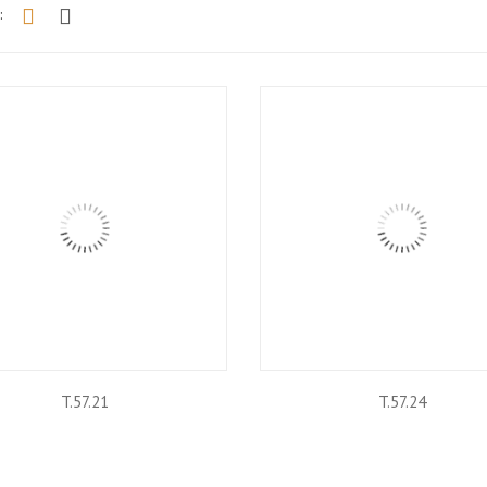
:
Grid
List
T.57.21
T.57.24