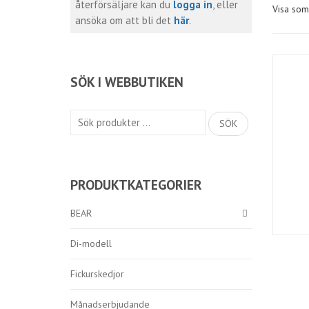
återförsäljare kan du
logga in
, eller
Visa som
ansöka om att bli det
här
.
SÖK I WEBBUTIKEN
Sök
SÖK
efter:
PRODUKTKATEGORIER
BEAR
Di-modell
Fickurskedjor
Månadserbjudande