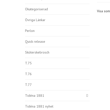
Okategoriserad
Visa som
Övriga Länkar
Perlon
Quick release
Sköterskebrosch
T.75
T.76
T.77
Tidéna 1881
Tidéna 1881 nyhet