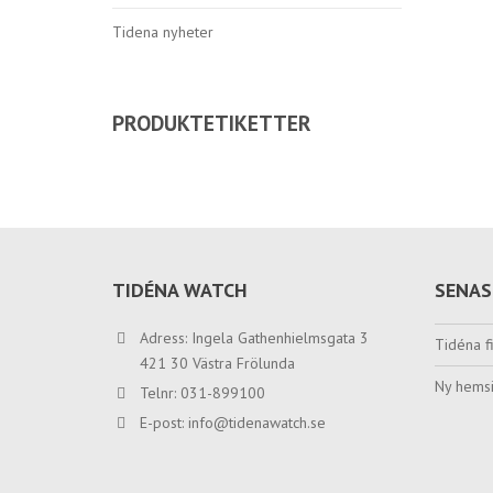
Tidena nyheter
PRODUKTETIKETTER
TIDÉNA WATCH
SENAS
Adress: Ingela Gathenhielmsgata 3
Tidéna fi
421 30 Västra Frölunda
Ny hemsi
Telnr: 031-899100
E-post:
info@tidenawatch.se