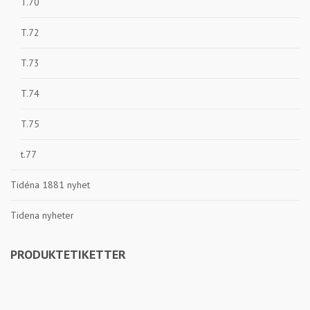
T.70
T.72
T.73
T.74
T.75
t.77
Tidéna 1881 nyhet
Tidena nyheter
PRODUKTETIKETTER