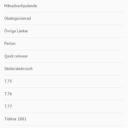
Månadserbjudande
Okategoriserad
Övriga Länkar
Perlon
Quick release
Sköterskebrosch
T.75
T.76
T.77
Tidéna 1881