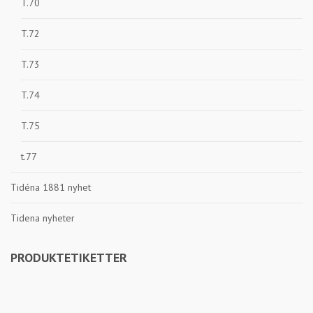
T.70
T.72
T.73
T.74
T.75
t.77
Tidéna 1881 nyhet
Tidena nyheter
PRODUKTETIKETTER