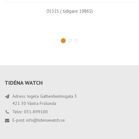
0131S ( tidigare 1986S)
TIDÉNA WATCH
Adress: Ingela Gathenhielmsgata 3
421 30 Västra Frölunda
Telnr: 031-899100
E-post:
info@tidenawatch.se