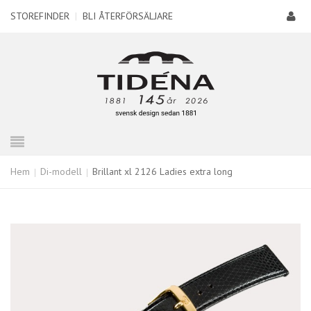
STOREFINDER
|
BLI ÅTERFÖRSÄLJARE
Hem
Di-modell
Brillant xl 2126 Ladies extra long