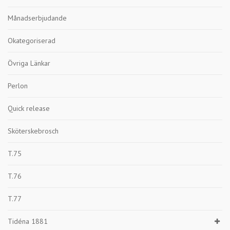
Månadserbjudande
Okategoriserad
Övriga Länkar
Perlon
Quick release
Sköterskebrosch
T.75
T.76
T.77
Tidéna 1881