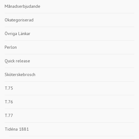
Månadserbjudande
Okategoriserad
Övriga Länkar
Perlon
Quick release
Sköterskebrosch
T.75
T.76
T.77
Tidéna 1881