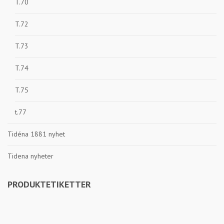
T.70
T.72
T.73
T.74
T.75
t.77
Tidéna 1881 nyhet
Tidena nyheter
PRODUKTETIKETTER